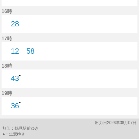
43分はつ
16時
28
28分はつ
17時
12
58
12分はつ
58分はつ
18時
●
43
43分はつ
19時
●
36
36分はつ
出力日2026年08月07日
無印：鶴見駅前ゆき
●：生麦ゆき