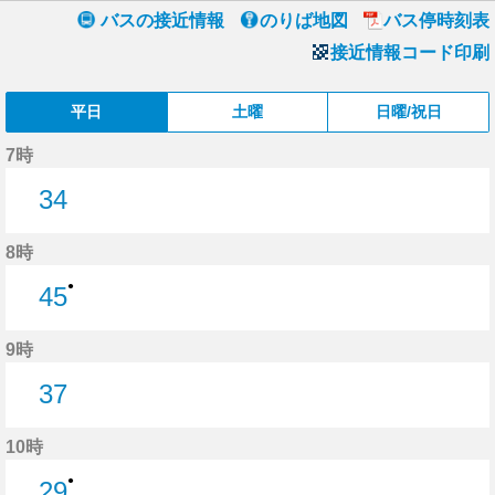
バスの接近情報
のりば地図
バス停時刻表
接近情報コード印刷
平日
土曜
日曜/祝日
7時
34
34分はつ
8時
●
45
45分はつ
9時
37
37分はつ
10時
●
29