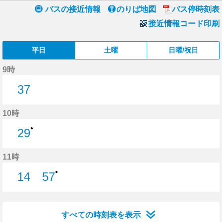
バスの接近情報
のりば地図
バス停時刻表
接近情報コード印刷
平日
土曜
日曜/祝日
9時
37
37分はつ
10時
●
29
29分はつ
11時
●
14
57
14分はつ
57分はつ
すべての時刻表を表示