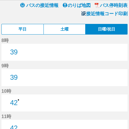
バスの接近情報
のりば地図
バス停時刻表
接近情報コード印刷
平日
土曜
日曜/祝日
8時
39
39分はつ
9時
39
39分はつ
10時
●
42
42分はつ
11時
42