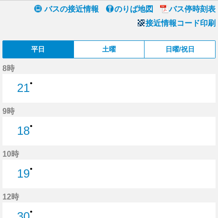
バスの接近情報
のりば地図
バス停時刻表
接近情報コード印刷
平日
土曜
日曜/祝日
8時
●
21
21分はつ
9時
●
18
18分はつ
10時
●
19
19分はつ
12時
●
30