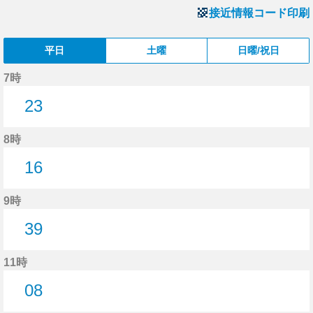
接近情報コード印刷
平日
土曜
日曜/祝日
7時
23
23分はつ
8時
16
16分はつ
9時
39
39分はつ
11時
08
8分はつ