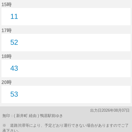
15時
11
11分はつ
17時
52
52分はつ
18時
43
43分はつ
20時
53
53分はつ
出力日2026年08月07日
無印：( 新井町 経由 ) 鴨居駅前ゆき
※ 道路渋滞等により、予定どおり運行できない場合がありますのでご了
承下さい。