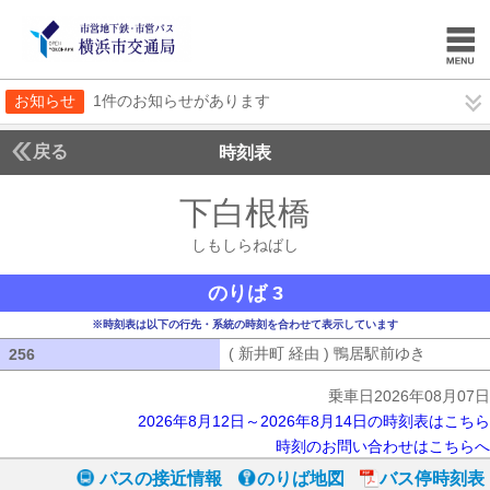
お知らせ
1件のお知らせがあります
戻る
時刻表
下白根橋
しもしらね
しもしらねばし
のりば 3
※時刻表は以下の行先・系統の時刻を合わせて表示しています
( 新井町 経由 ) 鴨居駅前ゆき
( 新井町
256
256
乗車日2026年08月07日
2026年8月12日～2026年8月14日の時刻表はこちら
時刻のお問い合わせはこちらへ
バスの接近情報
のりば地図
バス停時刻表