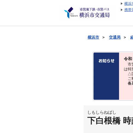
横浜
携帯
横浜市
＞
交通局
＞
令和
市営
は特
△国
ご利
各
しもしらねばし
下白根橋 時