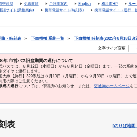
市交通局
免責事項
ご利用案内
English
横浜市HP
ルー
電話サイト(乗換案内)
携帯電話サイト(時刻表)
携帯電話サイト（運行・
経路・時刻表
＞
下白根橋 系統一覧
＞
下白根橋 時刻表(2025年8月18日改
文字サイズ変更
８年 市営バス旧盆期間の運行について
バスでは、８⽉12⽇（水曜日）から８⽉14⽇（金曜日）まで、⼀部の系統
別ダイヤで運⾏します。
大線【急行】329系統は８月10日（月曜日）から９月30日（水曜日）まで
用の際はご注意ください。
系統の運行
については、停留所のお知らせ、または、
交通局ホームページ
を
刻表
[のりば地図