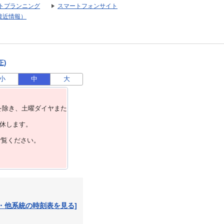
トプランニング
スマートフォンサイト
接近情報）
正)
小
中
大
を除き、⼟曜ダイヤまた
運休します。
ご覧ください。
・他系統の時刻表を見る]