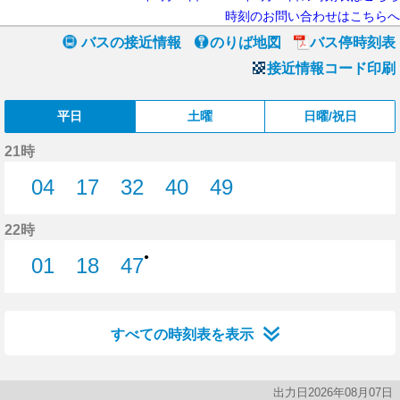
時刻のお問い合わせはこちらへ
バスの接近情報
のりば地図
バス停時刻表
接近情報コード印刷
平日
土曜
日曜/祝日
21時
04
17
32
40
49
4分はつ
17分はつ
32分はつ
40分はつ
49分はつ
22時
●
01
18
47
1分はつ
18分はつ
47分はつ
すべての時刻表を表示
出力日2026年08月07日