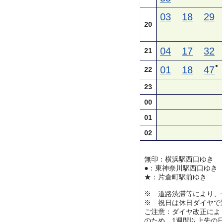
03
18
29
20
04
17
32
21
●
01
18
47
22
23
00
01
02
無印：横浜駅西口ゆき
●：東神奈川駅西口ゆき
★：片倉町駅前ゆき
※ 道路渋滞等により、
※ 祝日は休日ダイヤで
ご注意：ダイヤ改正によ
のため、1週間以上先の