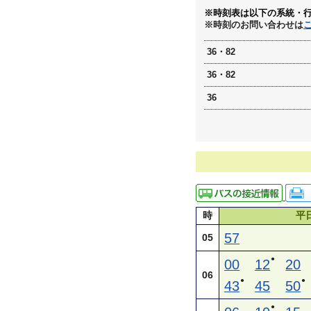
※時刻表は以下の系統・
※時刻のお問い合わせは
36・82
36・82
36
時
平
57
05
●
00
12
20
06
●
●
43
45
50
●