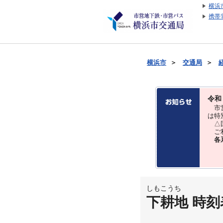
横浜
携帯
横浜市
＞
交通局
＞
令和
市営
は特
△国
ご利
各
しもこうち
下耕地 時刻