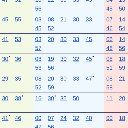
56
45
50
45
55
03
08
21
30
33
07
14
45
52
46
54
41
53
03
20
30
33
45
06
14
57
48
56
●
●
30
36
08
19
30
32
45
08
18
53
56
51
59
●
29
35
08
20
30
33
47
08
21
52
59
58
●
●
30
38
16
30
35
50
11
20
●
41
46
00
07
24
32
40
00
18
47
56