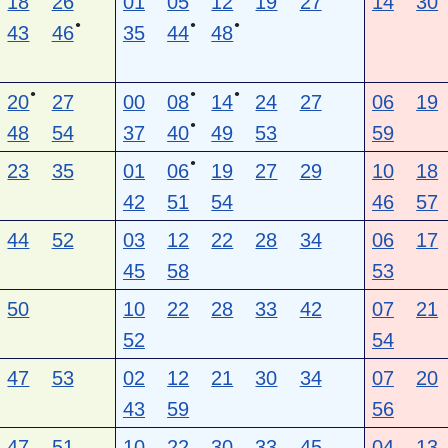
18
26
01
05
12
19
27
14
30
●
●
●
43
46
35
44
48
●
●
●
20
27
00
08
14
24
27
06
19
●
48
54
37
40
49
53
59
●
23
35
01
06
19
27
29
10
18
42
51
54
46
57
44
52
03
12
22
28
34
06
17
45
58
53
50
10
22
28
33
42
07
21
52
54
47
53
02
12
21
30
34
07
20
43
59
56
47
51
10
22
30
33
45
04
13