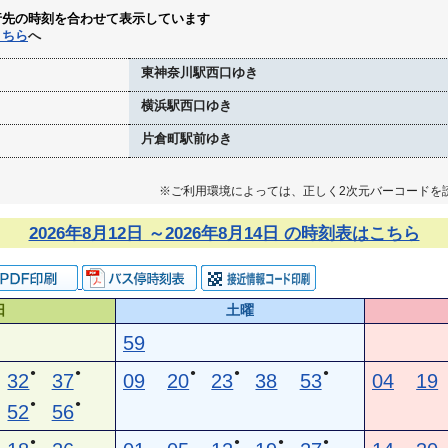
行先の時刻を合わせて表示しています
こちら
へ
東神奈川駅西口ゆき
横浜駅西口ゆき
片倉町駅前ゆき
※ご利用環境によっては、正しく2次元バーコードを
2026年8月12日 ～2026年8月14日 の時刻表はこちら
日
土曜
59
●
●
●
●
●
32
37
09
20
23
38
53
04
19
●
●
52
56
●
●
●
●