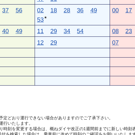
37
56
02
18
28
36
49
00
17
★
53
40
49
11
29
34
54
08
23
12
29
07
予定どおり運行できない場合がありますのでご了承下さい。
運行いたします。
り時刻を変更する場合は、概ねダイヤ改正の1週間前までに新しい時刻
日付を検索した場合は、乗車前に改めて時刻のご確認をお願いいたしま