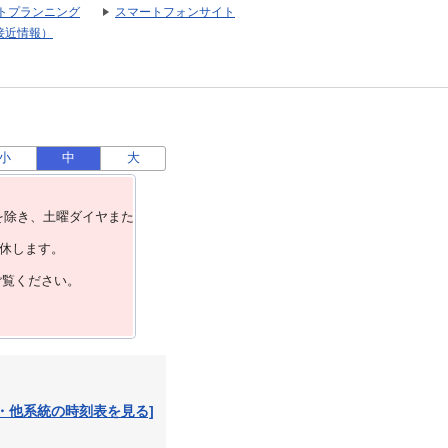
トプランニング
スマートフォンサイト
接近情報）
小
中
大
を除き、⼟曜ダイヤまた
運休します。
ご覧ください。
・他系統の時刻表を見る]