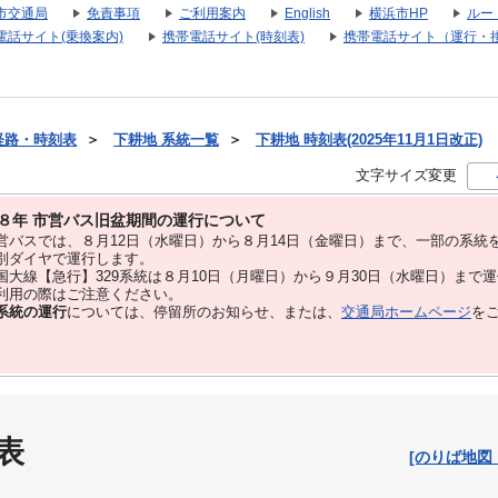
市交通局
免責事項
ご利用案内
English
横浜市HP
ルー
電話サイト(乗換案内)
携帯電話サイト(時刻表)
携帯電話サイト（運行・
経路・時刻表
＞
下耕地 系統一覧
＞
下耕地 時刻表(2025年11月1日改正)
文字サイズ変更
８年 市営バス旧盆期間の運行について
バスでは、８⽉12⽇（水曜日）から８⽉14⽇（金曜日）まで、⼀部の系統
別ダイヤで運⾏します。
大線【急行】329系統は８月10日（月曜日）から９月30日（水曜日）まで
用の際はご注意ください。
系統の運行
については、停留所のお知らせ、または、
交通局ホームページ
を
表
[のりば地図