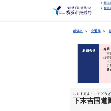
横浜
携帯
横浜市
＞
交通局
＞
令和
市営
は特
△国
ご利
各
しもすえよしこくどうぎ
下末吉国道