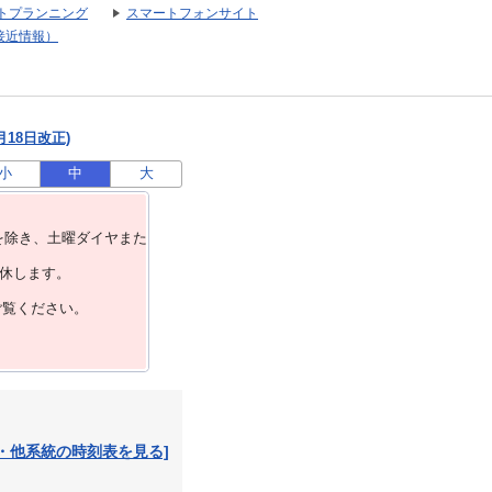
トプランニング
スマートフォンサイト
接近情報）
月18日改正)
小
中
大
を除き、⼟曜ダイヤまた
運休します。
ご覧ください。
・他系統の時刻表を見る]