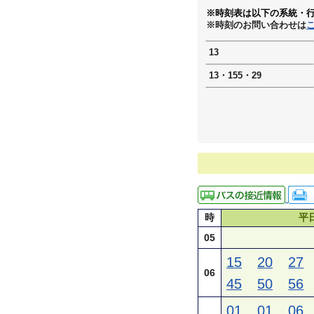
※時刻表は以下の系統・
※時刻のお問い合わせは
13
13・155・29
時
平
05
15
20
27
06
45
50
56
01
01
06