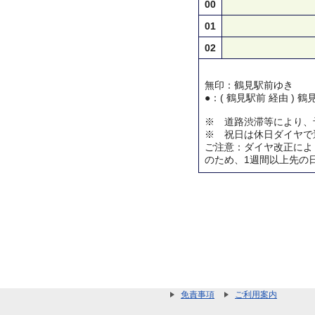
00
01
02
無印：鶴見駅前ゆき
●：( 鶴見駅前 経由 ) 
※ 道路渋滞等により、
※ 祝日は休日ダイヤで
ご注意：ダイヤ改正によ
のため、1週間以上先の
免責事項
ご利用案内