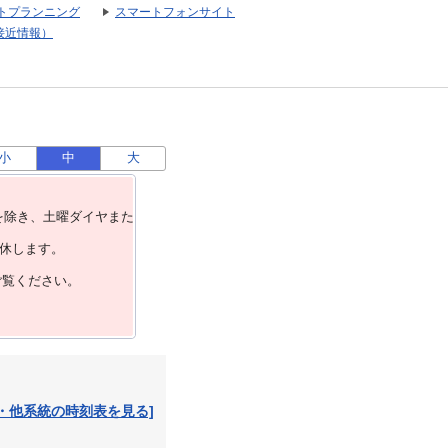
トプランニング
スマートフォンサイト
接近情報）
小
中
大
を除き、⼟曜ダイヤまた
運休します。
ご覧ください。
・他系統の時刻表を見る]