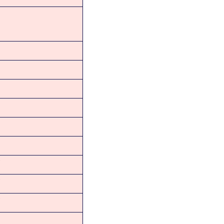
★
★
★