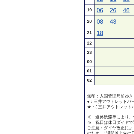
06
26
46
19
08
43
20
18
21
22
23
00
01
02
無印：入国管理局前ゆき
●：三井アウトレットパ
★：( 三井アウトレット
※ 道路渋滞等により、
※ 祝日は休日ダイヤで
ご注意：ダイヤ改正によ
のため、1週間以上先の