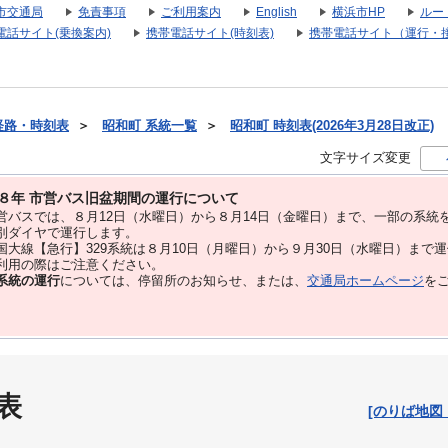
市交通局
免責事項
ご利用案内
English
横浜市HP
ルー
電話サイト(乗換案内)
携帯電話サイト(時刻表)
携帯電話サイト（運行・
経路・時刻表
＞
昭和町 系統一覧
＞
昭和町 時刻表(2026年3月28日改正)
文字サイズ変更
８年 市営バス旧盆期間の運行について
バスでは、８⽉12⽇（水曜日）から８⽉14⽇（金曜日）まで、⼀部の系統
別ダイヤで運⾏します。
大線【急行】329系統は８月10日（月曜日）から９月30日（水曜日）まで
用の際はご注意ください。
系統の運行
については、停留所のお知らせ、または、
交通局ホームページ
を
表
[のりば地図