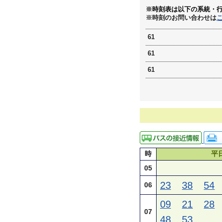
※時刻表は以下の系統・
※時刻のお問い合わせは
61
61
61
時
平
05
23
38
54
06
09
21
28
07
48
53