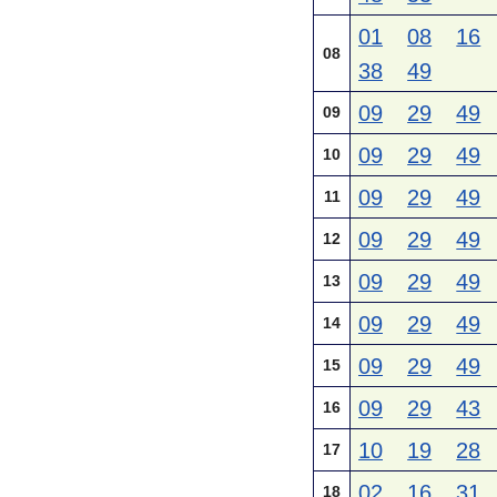
01
08
16
08
38
49
09
29
49
09
09
29
49
10
09
29
49
11
09
29
49
12
09
29
49
13
09
29
49
14
09
29
49
15
09
29
43
16
10
19
28
17
02
16
31
18