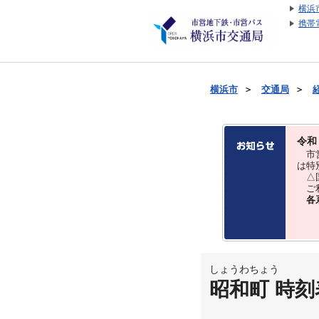
横浜
携帯
横浜市
＞
交通局
＞
令和
市営
は特
△国
ご利
各
しょうわちょう
昭和町 時刻