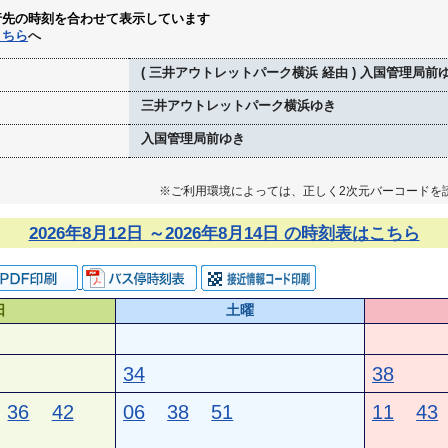
行先の時刻を合わせて表示しています
こちら
へ
( 三井アウトレットパーク横浜 経由 ) 入国管理局前
三井アウトレットパーク横浜ゆき
入国管理局前ゆき
※ご利用環境によっては、正しく2次元バーコードを
2026年8月12日 ～2026年8月14日 の時刻表はこちら
日
土曜
34
38
36
42
06
38
51
11
43