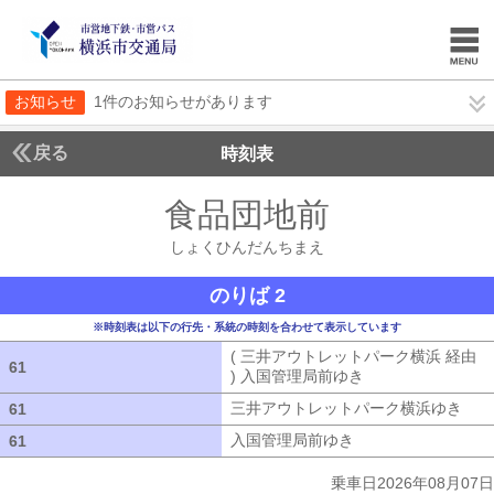
お知らせ
1件のお知らせがあります
戻る
時刻表
食品団地前
しょくひ
しょくひんだんちまえ
のりば 2
※時刻表は以下の行先・系統の時刻を合わせて表示しています
( 三井アウトレットパーク横浜 経由
61
61
) 入国管理局前ゆき
( 三井アウトレッ
三井アウトレットパーク横浜ゆき
三井
61
61
入国管理局前ゆき
入国管理局前ゆき
61
61
乗車日2026年08月07日