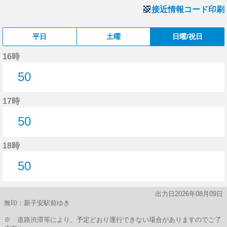
接近情報コード印刷
平日
土曜
日曜/祝日
16時
50
50分はつ
17時
50
50分はつ
18時
50
50分はつ
出力日2026年08月09日
無印：新子安駅前ゆき
※ 道路渋滞等により、予定どおり運行できない場合がありますのでご了