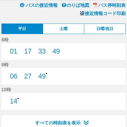
バスの接近情報
のりば地図
バス停時刻表
接近情報コード印刷
平日
土曜
日曜/祝日
8時
01
17
33
49
1分はつ
17分はつ
33分はつ
49分はつ
9時
●
06
27
49
6分はつ
27分はつ
49分はつ
10時
●
14
14分はつ
すべての時刻表を表示