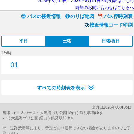
2026年8月12日～2026年8月14日の時刻表はこちら
時刻のお問い合わせはこちらへ
バスの接近情報
のりば地図
バス停時刻表
接近情報コード印刷
平日
土曜
日曜/祝日
15時
01
1分はつ
すべての時刻表を表示
出力日2026年08月08日
無印：( Ｌ８バース・大黒海づり公園 経由 ) 鶴見駅前ゆき
●：( 大黒海づり公園 経由 ) 鶴見駅前ゆき
※ 道路渋滞等により、予定どおり運行できない場合がありますのでご了
承下さい。