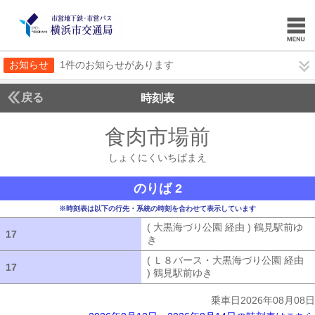
お知らせ
1件のお知らせがあります
戻る
時刻表
食肉市場前
しょくに
しょくにくいちばまえ
のりば 2
※時刻表は以下の行先・系統の時刻を合わせて表示しています
( 大黒海づり公園 経由 ) 鶴見駅前ゆ
17
17
き
( 大黒海づり公園 経由 ) 鶴見駅前ゆ
( Ｌ８バース・大黒海づり公園 経由
17
17
) 鶴見駅前ゆき
( Ｌ８バース・大黒海づ
乗車日2026年08月08日