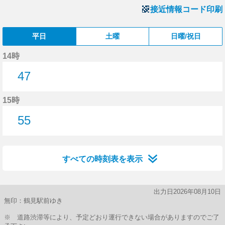
接近情報コード印刷
平日
土曜
日曜/祝日
14時
47
47分はつ
15時
55
55分はつ
すべての時刻表を表示
出力日2026年08月10日
無印：鶴見駅前ゆき
※ 道路渋滞等により、予定どおり運行できない場合がありますのでご了