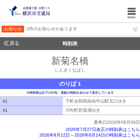
お知らせ
2件のお知らせがあります
戻る
時刻表
新菊名橋
しんきくな
しんきくなばし
のりば 1
※時刻表は以下の行先・系統の時刻を合わせて表示しています
下町会館前経由中山駅北口ゆき
下町会
41
41
川向町折返場ゆき
川向町折返場ゆき
41
41
乗車日2026年08月08日
2026年7月27日改正の時刻表はこちら
2026年8月12日～2026年8月14日の時刻表はこちら