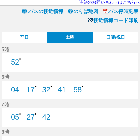
時刻のお問い合わせはこちらへ
バスの接近情報
のりば地図
バス停時刻表
接近情報コード印刷
平日
土曜
日曜/祝日
5時
●
52
52分はつ
6時
●
●
●
04
17
32
41
58
4分はつ
17分はつ
32分はつ
41分はつ
58分はつ
7時
●
●
05
27
42
5分はつ
27分はつ
42分はつ
8時