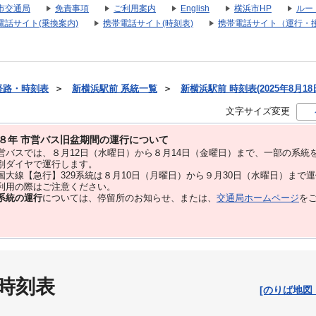
市交通局
免責事項
ご利用案内
English
横浜市HP
ルー
電話サイト(乗換案内)
携帯電話サイト(時刻表)
携帯電話サイト（運行・
経路・時刻表
＞
新横浜駅前 系統一覧
＞
新横浜駅前 時刻表(2025年8月18
文字サイズ変更
８年 市営バス旧盆期間の運行について
バスでは、８⽉12⽇（水曜日）から８⽉14⽇（金曜日）まで、⼀部の系統
別ダイヤで運⾏します。
大線【急行】329系統は８月10日（月曜日）から９月30日（水曜日）まで
用の際はご注意ください。
系統の運行
については、停留所のお知らせ、または、
交通局ホームページ
を
 時刻表
[のりば地図