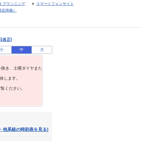
トプランニング
スマートフォンサイト
接近情報）
日改正)
小
中
大
を除き、⼟曜ダイヤまた
運休します。
ご覧ください。
・他系統の時刻表を見る]