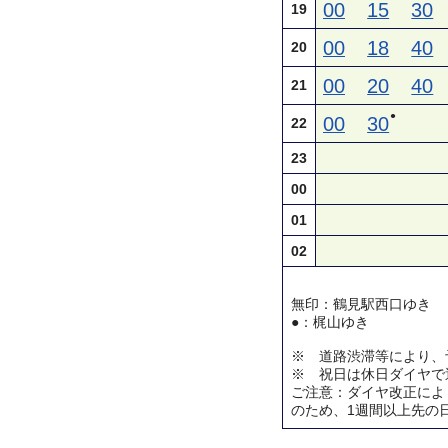
00
15
30
19
00
18
40
20
00
20
40
21
●
00
30
22
23
00
01
02
無印：鶴見駅西口ゆき
●：梶山ゆき
※ 道路渋滞等により、
※ 祝日は休日ダイヤで
ご注意：ダイヤ改正によ
のため、1週間以上先の