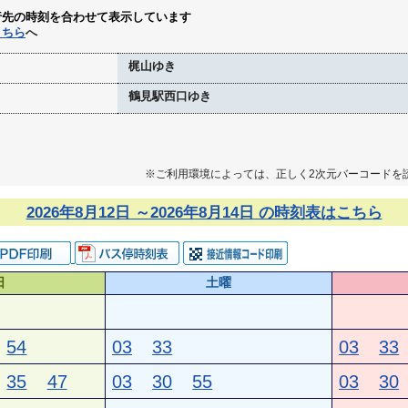
行先の時刻を合わせて表示しています
こちら
へ
梶山ゆき
鶴見駅西口ゆき
※ご利用環境によっては、正しく2次元バーコードを
2026年8月12日 ～2026年8月14日 の時刻表はこちら
日
土曜
54
03
33
03
33
35
47
03
30
55
03
30