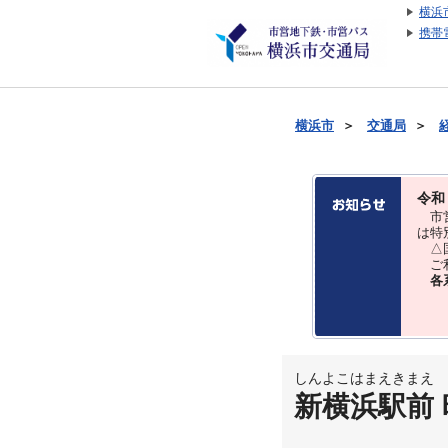
横浜
携帯
横浜市
＞
交通局
＞
令和
市営
は特
△国
ご利
各
しんよこはまえきまえ
新横浜駅前