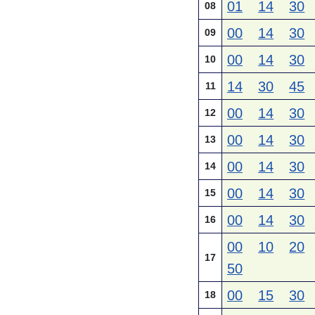
01
14
30
08
00
14
30
09
00
14
30
10
14
30
45
11
00
14
30
12
00
14
30
13
00
14
30
14
00
14
30
15
00
14
30
16
00
10
20
17
50
00
15
30
18