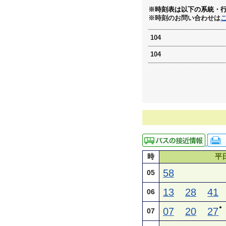
※時刻表は以下の系統・
※時刻のお問い合わせは
104
104
時
平
58
05
13
28
41
06
●
07
20
27
07