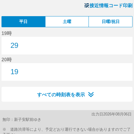
接近情報コード印刷
平日
土曜
日曜/祝日
19時
29
29分はつ
20時
19
19分はつ
すべての時刻表を表示
出力日2026年08月06日
無印：新子安駅前ゆき
※ 道路渋滞等により、予定どおり運行できない場合がありますのでご了