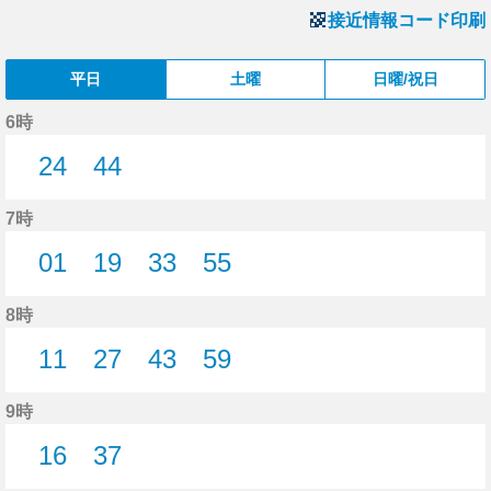
接近情報コード印刷
平日
土曜
日曜/祝日
6時
24
44
24分はつ
44分はつ
7時
01
19
33
55
1分はつ
19分はつ
33分はつ
55分はつ
8時
11
27
43
59
11分はつ
27分はつ
43分はつ
59分はつ
9時
16
37
16分はつ
37分はつ