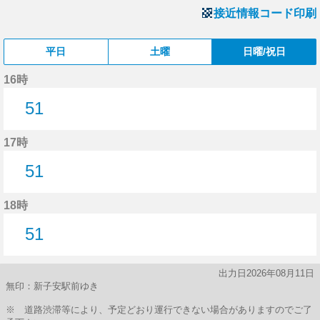
接近情報コード印刷
平日
土曜
日曜/祝日
16時
51
51分はつ
17時
51
51分はつ
18時
51
51分はつ
出力日2026年08月11日
無印：新子安駅前ゆき
※ 道路渋滞等により、予定どおり運行できない場合がありますのでご了