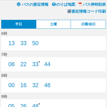
バスの接近情報
のりば地図
バス停時刻表
接近情報コード印刷
平日
土曜
日曜/祝日
6時
13
33
50
13分はつ
33分はつ
50分はつ
7時
●
08
22
33
44
8分はつ
22分はつ
33分はつ
44分はつ
8時
00
16
32
48
0分はつ
16分はつ
32分はつ
48分はつ
9時
●
05
26
48