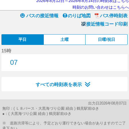
2026年8月12日～2026年8月14日の時刻表はこちら
時刻のお問い合わせはこちらへ
バスの接近情報
のりば地図
バス停時刻表
接近情報コード印刷
平日
土曜
日曜/祝日
15時
07
7分はつ
すべての時刻表を表示
出力日2026年08月07日
無印：( Ｌ８バース・大黒海づり公園 経由 ) 鶴見駅前ゆき
●：( 大黒海づり公園 経由 ) 鶴見駅前ゆき
※ 道路渋滞等により、予定どおり運行できない場合がありますのでご了
承下さい。