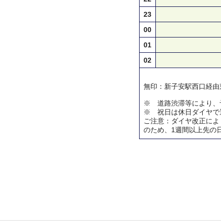
23
00
01
02
無印：新子安駅西口経由
※ 道路渋滞等により、
※ 祝日は休日ダイヤで
ご注意：ダイヤ改正によ
のため、1週間以上先の