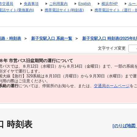
市交通局
免責事項
ご利用案内
English
横浜市HP
ルー
電話サイト(乗換案内)
携帯電話サイト(時刻表)
携帯電話サイト（運行・
経路・時刻表
＞
新子安駅入口 系統一覧
＞
新子安駅入口 時刻表(2025年8
文字サイズ変更
８年 市営バス旧盆期間の運行について
バスでは、８⽉12⽇（水曜日）から８⽉14⽇（金曜日）まで、⼀部の系統
別ダイヤで運⾏します。
大線【急行】329系統は８月10日（月曜日）から９月30日（水曜日）まで
用の際はご注意ください。
系統の運行
については、停留所のお知らせ、または、
交通局ホームページ
を
口 時刻表
[のりば地図