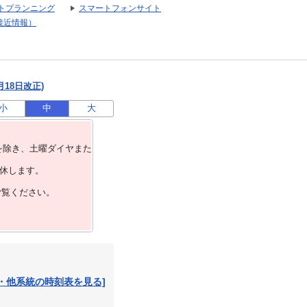
トプランニング
スマートフォンサイト
接近情報）
月18日改正)
小
中
大
を除き、⼟曜ダイヤまた
運休します。
ご覧ください。
・他系統の時刻表を見る]