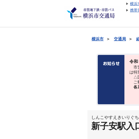
横浜
携帯
横浜市
＞
交通局
＞
令和
市営
は特
△国
ご利
各
しんこやすえきいりぐち
新子安駅入