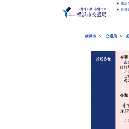
横浜
携帯
横浜市
＞
交通局
＞
令和
市営
は特
△国
ご利
各
令和
市営
系
△国