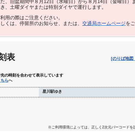
た、旧盆期間中８月12日（水曜日）から８月14日（金曜日）
除き、土曜ダイヤまたは特別ダイヤで運行します。
利用の際はご注意ください。
しくは、停留所のお知らせ、または、
交通局ホームページ
を
刻表
[のりば地図
行先の時刻を合わせて表示しています
こちら
へ
星川駅ゆき
※ご利用環境によっては、正しく2次元バーコードを