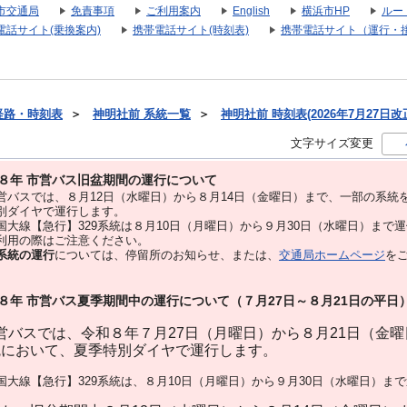
市交通局
免責事項
ご利用案内
English
横浜市HP
ルー
電話サイト(乗換案内)
携帯電話サイト(時刻表)
携帯電話サイト（運行・
経路・時刻表
＞
神明社前 系統一覧
＞
神明社前 時刻表(2026年7月27日改
文字サイズ変更
８年 市営バス旧盆期間の運行について
バスでは、８⽉12⽇（水曜日）から８⽉14⽇（金曜日）まで、⼀部の系統
別ダイヤで運⾏します。
大線【急行】329系統は８月10日（月曜日）から９月30日（水曜日）まで
用の際はご注意ください。
系統の運行
については、停留所のお知らせ、または、
交通局ホームページ
を
８年 市営バス夏季期間中の運行について（７月27日～８月21日の平日
バスでは、令和８年７月27日（月曜日）から８月21日（金
統において、夏季特別ダイヤで運行します。
大線【急行】329系統は、８月10日（月曜日）から９月30日（水曜日）ま