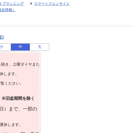
トプランニング
スマートフォンサイト
接近情報）
正)
小
中
大
を除き、⼟曜ダイヤまた
運休します。
ご覧ください。
）※旧盆期間を除く
曜日）まで、一部の
で運休します。