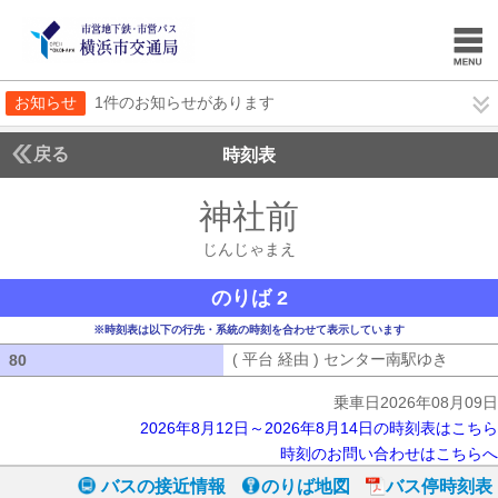
お知らせ
1件のお知らせがあります
戻る
時刻表
神社前
じんじゃま
じんじゃまえ
のりば 2
※時刻表は以下の行先・系統の時刻を合わせて表示しています
( 平台 経由 ) センター南駅ゆき
( 平台
80
80
乗車日2026年08月09日
2026年8月12日～2026年8月14日の時刻表はこちら
時刻のお問い合わせはこちらへ
バスの接近情報
のりば地図
バス停時刻表