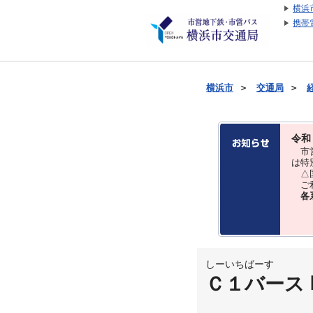
横浜
携帯
横浜市
＞
交通局
＞
令和
市営
は特
△国
ご利
各
しーいちばーす
Ｃ１バース