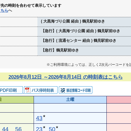
行先の時刻を合わせて表示しています
こちら
へ
( 大黒海づり公園 経由 ) 鶴見駅前ゆき
【急行】( 大黒海づり公園 経由 ) 鶴見駅前ゆき
【急行】( 流通センター 経由 ) 鶴見駅前ゆき
【急行】鶴見駅前ゆき
※ご利用環境によっては、正しく2次元バーコードを
2026年8月12日 ～2026年8月14日 の時刻表はこちら
日
土曜
★
43
★
★
44
56
23
50