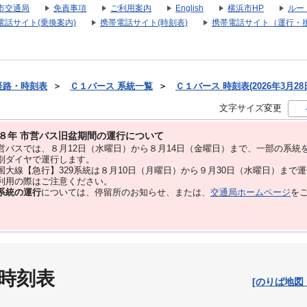
市交通局
免責事項
ご利用案内
English
横浜市HP
ルー
電話サイト(乗換案内)
携帯電話サイト(時刻表)
携帯電話サイト（運行・
経路・時刻表
＞
Ｃ１バース 系統一覧
＞
Ｃ１バース 時刻表(2026年3月28
文字サイズ変更
８年 市営バス旧盆期間の運行について
バスでは、８⽉12⽇（水曜日）から８⽉14⽇（金曜日）まで、⼀部の系統
別ダイヤで運⾏します。
大線【急行】329系統は８月10日（月曜日）から９月30日（水曜日）まで
用の際はご注意ください。
系統の運行
については、停留所のお知らせ、または、
交通局ホームページ
を
 時刻表
[のりば地図