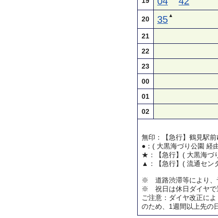
04
42
19
▲
35
20
21
22
23
00
01
02
無印：【急行】鶴見駅前
●：( 大黒海づり公園 経
★：【急行】( 大黒海づり
▲：【急行】( 流通センタ
※ 道路渋滞等により、
※ 祝日は休日ダイヤで
ご注意：ダイヤ改正によ
のため、1週間以上先の