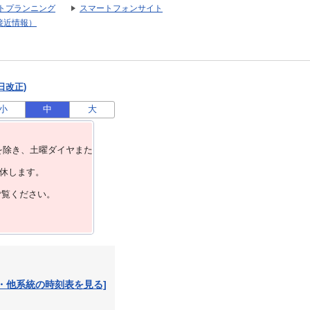
トプランニング
スマートフォンサイト
接近情報）
日改正)
小
中
大
を除き、⼟曜ダイヤまた
運休します。
ご覧ください。
・他系統の時刻表を見る]