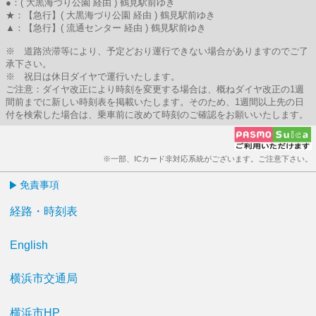
●：( 大黒海づり公園 経由 ) 鶴見駅前ゆき
★：【急行】( 大黒海づり公園 経由 ) 鶴見駅前ゆき
▲：【急行】( 流通センター 経由 ) 鶴見駅前ゆき
※ 道路渋滞等により、予定どおり運行できない場合がありますのでご了
承下さい。
※ 祝日は休日ダイヤで運行いたします。
ご注意：ダイヤ改正により時刻を変更する場合は、概ねダイヤ改正の1週
間前までに新しい時刻表を掲載いたします。そのため、1週間以上先の日
付を検索した場合は、乗車前に改めて時刻のご確認をお願いいたします。
※一部、ICカード非対応系統がございます。ご注意下さい。
免責事項
経路・時刻表
English
横浜市交通局
横浜市HP