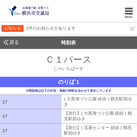
お知らせ
1件のお知らせがあります
戻る
時刻表
Ｃ１バース
しーいち
しーいちばーす
のりば 1
※時刻表は以下の行先・系統の時刻を合わせて表示しています
( 大黒海づり公園 経由 ) 鶴見駅前ゆ
17
17
き
( 大黒海づり公園 経由 ) 鶴見駅前ゆ
【急行】( 大黒海づり公園 経由 ) 鶴
17
17
見駅前ゆき
【急行】( 大黒海づり公園 
【急行】( 流通センター 経由 ) 鶴見
17
17
駅前ゆき
【急行】( 流通センター 経由