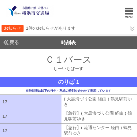
お知らせ
1件のお知らせがあります
戻る
時刻表
Ｃ１バース
しーいち
しーいちばーす
のりば 1
※時刻表は以下の行先・系統の時刻を合わせて表示しています
( 大黒海づり公園 経由 ) 鶴見駅前ゆ
17
17
き
( 大黒海づり公園 経由 ) 鶴見駅前ゆ
【急行】( 大黒海づり公園 経由 ) 鶴
17
17
見駅前ゆき
【急行】( 大黒海づり公園 
【急行】( 流通センター 経由 ) 鶴見
17
17
駅前ゆき
【急行】( 流通センター 経由