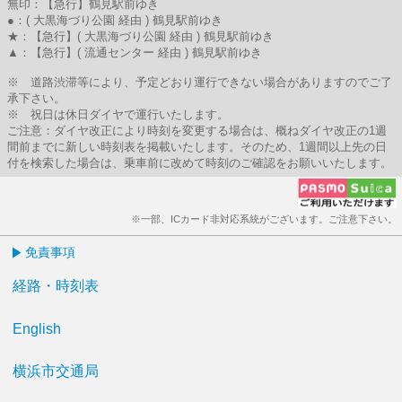
無印：【急行】鶴見駅前ゆき
●：( 大黒海づり公園 経由 ) 鶴見駅前ゆき
★：【急行】( 大黒海づり公園 経由 ) 鶴見駅前ゆき
▲：【急行】( 流通センター 経由 ) 鶴見駅前ゆき
※ 道路渋滞等により、予定どおり運行できない場合がありますのでご了
承下さい。
※ 祝日は休日ダイヤで運行いたします。
ご注意：ダイヤ改正により時刻を変更する場合は、概ねダイヤ改正の1週
間前までに新しい時刻表を掲載いたします。そのため、1週間以上先の日
付を検索した場合は、乗車前に改めて時刻のご確認をお願いいたします。
※一部、ICカード非対応系統がございます。ご注意下さい。
免責事項
経路・時刻表
English
横浜市交通局