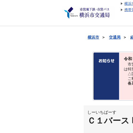
横浜
携帯
横浜市
＞
交通局
＞
令和
市営
は特
△国
ご利
各
しーいちばーす
Ｃ１バース