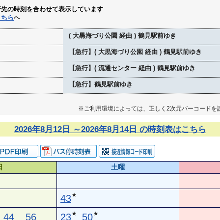
行先の時刻を合わせて表示しています
こちら
へ
( 大黒海づり公園 経由 ) 鶴見駅前ゆき
【急行】( 大黒海づり公園 経由 ) 鶴見駅前ゆき
【急行】( 流通センター 経由 ) 鶴見駅前ゆき
【急行】鶴見駅前ゆき
※ご利用環境によっては、正しく2次元バーコードを
2026年8月12日 ～2026年8月14日 の時刻表はこちら
日
土曜
★
43
★
★
44
56
23
50