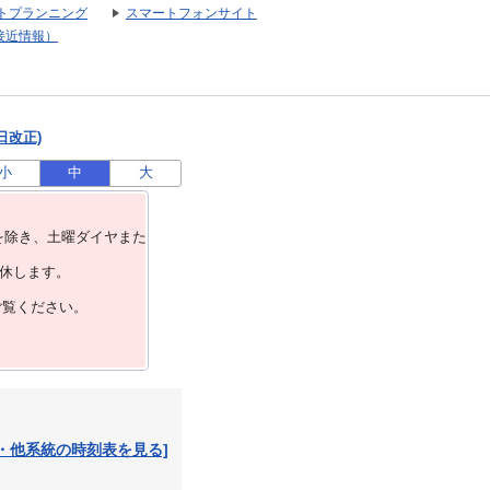
トプランニング
スマートフォンサイト
接近情報）
日改正)
小
中
大
を除き、⼟曜ダイヤまた
運休します。
ご覧ください。
・他系統の時刻表を見る]