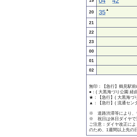
04
42
19
▲
35
20
21
22
23
00
01
02
無印：【急行】鶴見駅前
●：( 大黒海づり公園 経
★：【急行】( 大黒海づり
▲：【急行】( 流通センタ
※ 道路渋滞等により、
※ 祝日は休日ダイヤで
ご注意：ダイヤ改正によ
のため、1週間以上先の