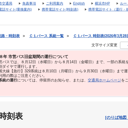
市交通局
免責事項
ご利用案内
English
横浜市HP
ルー
電話サイト(乗換案内)
携帯電話サイト(時刻表)
携帯電話サイト（運行・
経路・時刻表
＞
Ｃ１バース 系統一覧
＞
Ｃ１バース 時刻表(2026年3月28
文字サイズ変更
８年 市営バス旧盆期間の運行について
バスでは、８⽉12⽇（水曜日）から８⽉14⽇（金曜日）まで、⼀部の系統
別ダイヤで運⾏します。
大線【急行】329系統は８月10日（月曜日）から９月30日（水曜日）まで
用の際はご注意ください。
系統の運行
については、停留所のお知らせ、または、
交通局ホームページ
を
 時刻表
[のりば地図