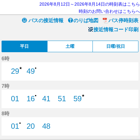
2026年8月12日～2026年8月14日の時刻表はこちら
時刻のお問い合わせはこちらへ
バスの接近情報
のりば地図
バス停時刻表
接近情報コード印刷
平日
土曜
日曜/祝日
6時
★
●
29
49
29分はつ
49分はつ
7時
★
●
01
16
41
51
59
1分はつ
16分はつ
41分はつ
51分はつ
59分はつ
8時
●
01
20
48
1分はつ
20分はつ
48分はつ