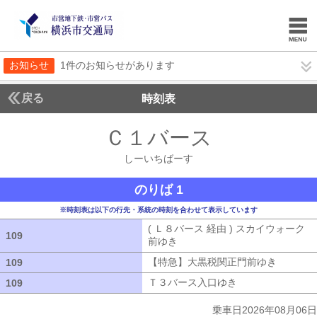
お知らせ
1件のお知らせがあります
戻る
時刻表
Ｃ１バース
しーいち
しーいちばーす
のりば 1
※時刻表は以下の行先・系統の時刻を合わせて表示しています
( Ｌ８バース 経由 ) スカイウォーク
109
109
前ゆき
( Ｌ８バース 経由 ) スカイウ
【特急】大黒税関正門前ゆき
【特急】
109
109
Ｔ３バース入口ゆき
Ｔ３バース入口ゆ
109
109
乗車日2026年08月06日