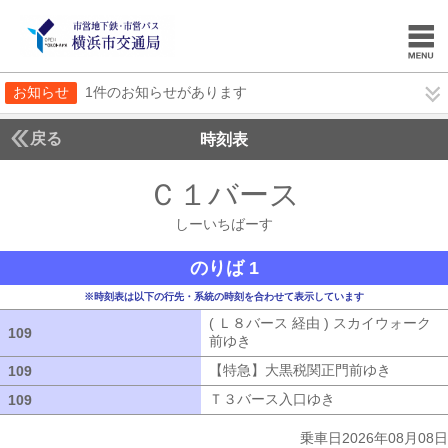
お知らせ
1件のお知らせがあります
戻る
時刻表
Ｃ１バース
しーいち
しーいちばーす
のりば 1
※時刻表は以下の行先・系統の時刻を合わせて表示しています
( Ｌ８バース 経由 ) スカイウォーク
109
109
前ゆき
( Ｌ８バース 経由 ) スカイウ
【特急】大黒税関正門前ゆき
【特急】
109
109
Ｔ３バース入口ゆき
Ｔ３バース入口ゆ
109
109
乗車日2026年08月08日