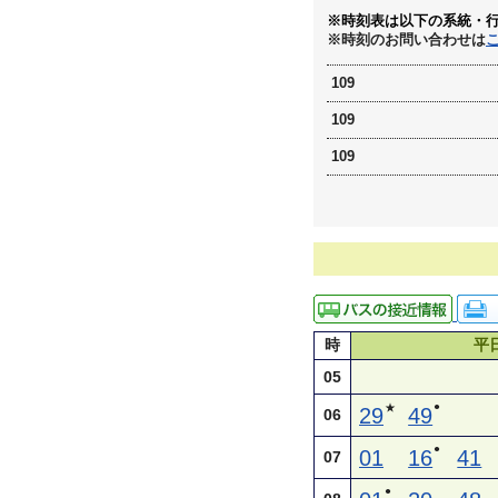
※時刻表は以下の系統・
※時刻のお問い合わせは
109
109
109
時
平
05
●
★
29
49
06
●
01
16
41
07
●