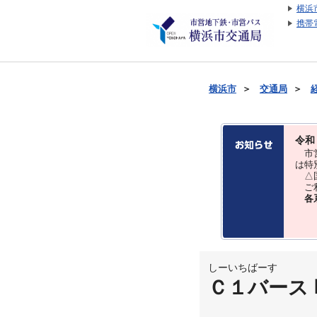
横浜
携帯
横浜市
＞
交通局
＞
令和
市営
は特
△国
ご利
各
しーいちばーす
Ｃ１バース