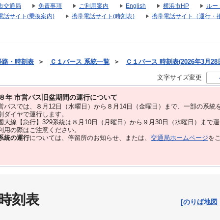
市交通局
免責事項
ご利用案内
English
横浜市HP
ルー
電話サイト(乗換案内)
携帯電話サイト(時刻表)
携帯電話サイト（運行・
経路・時刻表
＞
Ｃ１バース 系統一覧
＞
Ｃ１バース 時刻表(2026年3月28
文字サイズ変更
８年 市営バス旧盆期間の運行について
バスでは、８⽉12⽇（水曜日）から８⽉14⽇（金曜日）まで、⼀部の系統
別ダイヤで運⾏します。
大線【急行】329系統は８月10日（月曜日）から９月30日（水曜日）まで
用の際はご注意ください。
系統の運行
については、停留所のお知らせ、または、
交通局ホームページ
を
 時刻表
[のりば地図