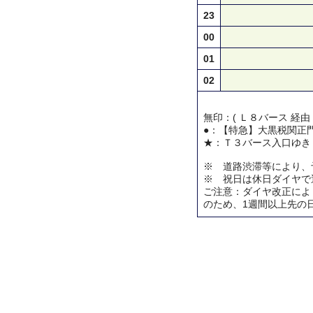
23
00
01
02
無印：( Ｌ８バース 経由
●：【特急】大黒税関正
★：Ｔ３バース入口ゆき
※ 道路渋滞等により、
※ 祝日は休日ダイヤで
ご注意：ダイヤ改正によ
のため、1週間以上先の