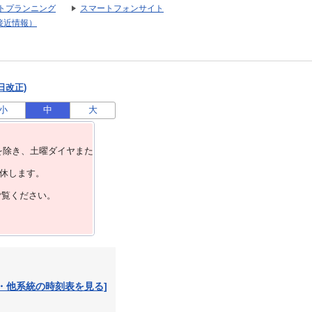
トプランニング
スマートフォンサイト
接近情報）
日改正)
小
中
大
を除き、⼟曜ダイヤまた
運休します。
ご覧ください。
・他系統の時刻表を見る]