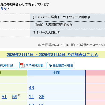
行先の時刻を合わせて表示しています
こちら
へ
( Ｌ８バース 経由 ) スカイウォーク前ゆき
【特急】大黒税関正門前ゆき
Ｔ３バース入口ゆき
※ご利用環境によっては、正しく2次元バーコードを
2026年8月12日 ～2026年8月14日 の時刻表はこちら
日
土曜
46
★
51
59
11
36