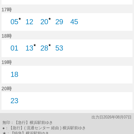
26分はつ
43分はつ
17時
★
★
05
12
20
29
45
5分はつ
12分はつ
20分はつ
29分はつ
45分はつ
18時
★
★
01
13
28
53
1分はつ
13分はつ
28分はつ
53分はつ
19時
18
18分はつ
20時
23
23分はつ
出力日2026年08月07日
無印：【急行】横浜駅前ゆき
●：【急行】( 流通センター 経由 ) 横浜駅前ゆき
★：【特急】横浜駅前ゆき