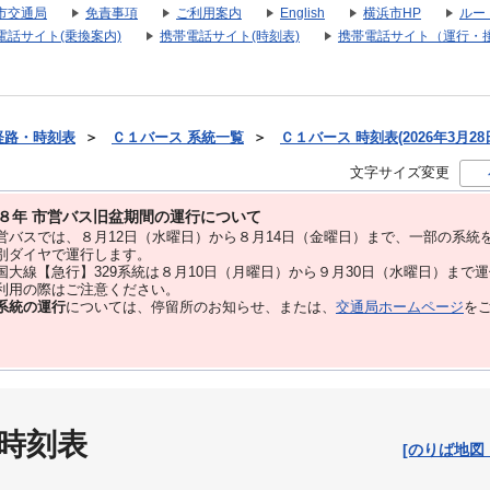
市交通局
免責事項
ご利用案内
English
横浜市HP
ルー
電話サイト(乗換案内)
携帯電話サイト(時刻表)
携帯電話サイト（運行・
経路・時刻表
＞
Ｃ１バース 系統一覧
＞
Ｃ１バース 時刻表(2026年3月28
文字サイズ変更
８年 市営バス旧盆期間の運行について
バスでは、８⽉12⽇（水曜日）から８⽉14⽇（金曜日）まで、⼀部の系統
別ダイヤで運⾏します。
大線【急行】329系統は８月10日（月曜日）から９月30日（水曜日）まで
用の際はご注意ください。
系統の運行
については、停留所のお知らせ、または、
交通局ホームページ
を
 時刻表
[のりば地図