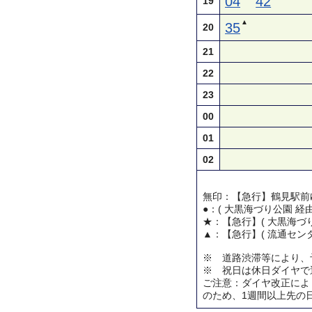
04
42
19
▲
35
20
21
22
23
00
01
02
無印：【急行】鶴見駅前
●：( 大黒海づり公園 経
★：【急行】( 大黒海づり
▲：【急行】( 流通センタ
※ 道路渋滞等により、
※ 祝日は休日ダイヤで
ご注意：ダイヤ改正によ
のため、1週間以上先の