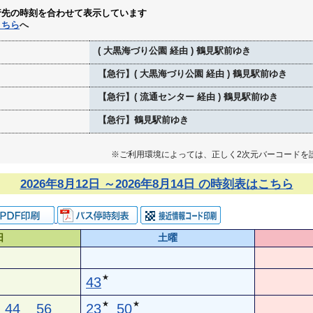
行先の時刻を合わせて表示しています
こちら
へ
( 大黒海づり公園 経由 ) 鶴見駅前ゆき
【急行】( 大黒海づり公園 経由 ) 鶴見駅前ゆき
【急行】( 流通センター 経由 ) 鶴見駅前ゆき
【急行】鶴見駅前ゆき
※ご利用環境によっては、正しく2次元バーコードを
2026年8月12日 ～2026年8月14日 の時刻表はこちら
日
土曜
★
43
★
★
44
56
23
50