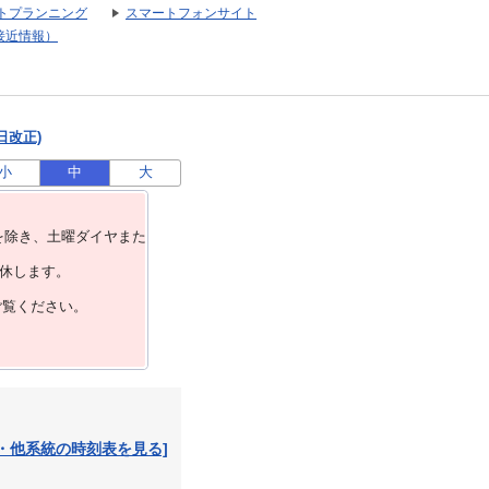
トプランニング
スマートフォンサイト
接近情報）
日改正)
小
中
大
を除き、⼟曜ダイヤまた
運休します。
ご覧ください。
・他系統の時刻表を見る]