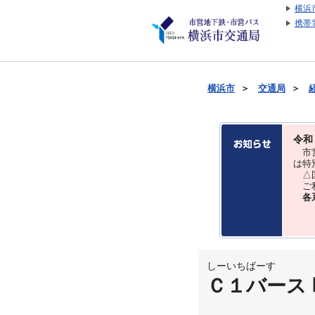
横浜
携帯
横浜市
＞
交通局
＞
令和
市営
は特
△国
ご利
各
しーいちばーす
Ｃ１バース