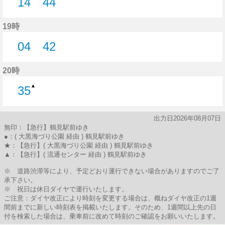
14
44
14分はつ
44分はつ
19時
04
42
4分はつ
42分はつ
20時
▲
35
35分はつ
出力日2026年08月07日
無印：【急行】鶴見駅前ゆき
●：( 大黒海づり公園 経由 ) 鶴見駅前ゆき
★：【急行】( 大黒海づり公園 経由 ) 鶴見駅前ゆき
▲：【急行】( 流通センター 経由 ) 鶴見駅前ゆき
※ 道路渋滞等により、予定どおり運行できない場合がありますのでご了
承下さい。
※ 祝日は休日ダイヤで運行いたします。
ご注意：ダイヤ改正により時刻を変更する場合は、概ねダイヤ改正の1週
間前までに新しい時刻表を掲載いたします。そのため、1週間以上先の日
付を検索した場合は、乗車前に改めて時刻のご確認をお願いいたします。