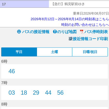
【急行】鶴見駅前ゆき
【急行】鶴見駅
17
17
乗車日2026年08月07日
2026年8月12日～2026年8月14日の時刻表はこちら
時刻のお問い合わせはこちらへ
バスの接近情報
のりば地図
バス停時刻表
接近情報コード印刷
平日
土曜
日曜/祝日
6時
46
46分はつ
7時
03
18
29
44
56
3分はつ
18分はつ
29分はつ
44分はつ
56分はつ
8時