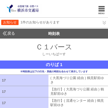
お知らせ
1件のお知らせがあります
戻る
時刻表
Ｃ１バース
しーいち
しーいちばーす
のりば 1
※時刻表は以下の行先・系統の時刻を合わせて表示しています
( 大黒海づり公園 経由 ) 鶴見駅前ゆ
17
17
き
( 大黒海づり公園 経由 ) 鶴見駅前ゆ
【急行】( 大黒海づり公園 経由 ) 鶴
17
17
見駅前ゆき
【急行】( 大黒海づり公園 
【急行】( 流通センター 経由 ) 鶴見
17
17
駅前ゆき
【急行】( 流通センター 経由