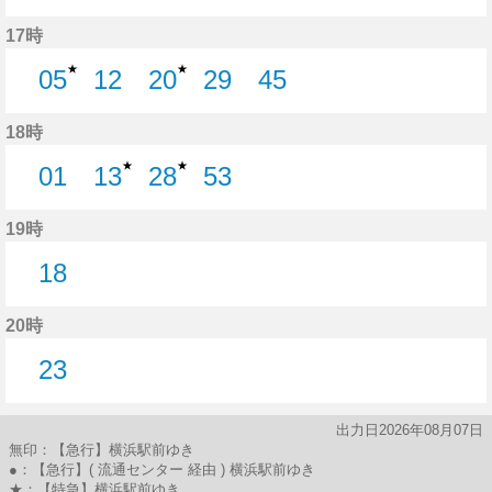
26分はつ
43分はつ
17時
★
★
05
12
20
29
45
5分はつ
12分はつ
20分はつ
29分はつ
45分はつ
18時
★
★
01
13
28
53
1分はつ
13分はつ
28分はつ
53分はつ
19時
18
18分はつ
20時
23
23分はつ
出力日2026年08月07日
無印：【急行】横浜駅前ゆき
●：【急行】( 流通センター 経由 ) 横浜駅前ゆき
★：【特急】横浜駅前ゆき