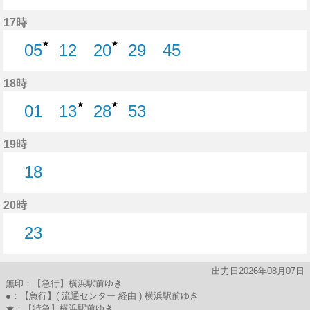
26分はつ
43分はつ
17時
★
★
05
12
20
29
45
5分はつ
12分はつ
20分はつ
29分はつ
45分はつ
18時
★
★
01
13
28
53
1分はつ
13分はつ
28分はつ
53分はつ
19時
18
18分はつ
20時
23
23分はつ
出力日2026年08月07日
無印：【急行】横浜駅前ゆき
●：【急行】( 流通センター 経由 ) 横浜駅前ゆき
★：【特急】横浜駅前ゆき