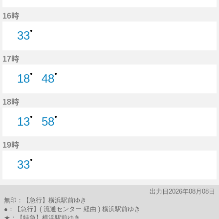
48分はつ
16時
●
33
33分はつ
17時
●
●
18
48
18分はつ
48分はつ
18時
●
●
13
58
13分はつ
58分はつ
19時
●
33
33分はつ
出力日2026年08月08日
無印：【急行】横浜駅前ゆき
●：【急行】( 流通センター 経由 ) 横浜駅前ゆき
★：【特急】横浜駅前ゆき