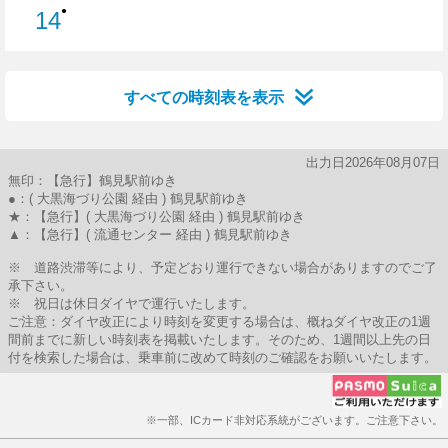
●
14
14分はつ
すべての時刻表を表示
出力日2026年08月07日
無印：【急行】鶴見駅前ゆき
●：( 大黒海づり公園 経由 ) 鶴見駅前ゆき
★：【急行】( 大黒海づり公園 経由 ) 鶴見駅前ゆき
▲：【急行】( 流通センター 経由 ) 鶴見駅前ゆき
※ 道路渋滞等により、予定どおり運行できない場合がありますのでご了
承下さい。
※ 祝日は休日ダイヤで運行いたします。
ご注意：ダイヤ改正により時刻を変更する場合は、概ねダイヤ改正の1週
間前までに新しい時刻表を掲載いたします。そのため、1週間以上先の日
付を検索した場合は、乗車前に改めて時刻のご確認をお願いいたします。
※一部、ICカード非対応系統がございます。ご注意下さい。