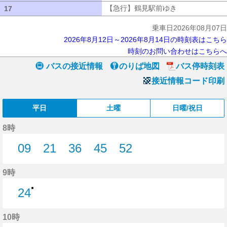
【急行】鶴見駅前ゆき
【急行】鶴見駅
17
17
乗車日2026年08月07日
2026年8月12日～2026年8月14日の時刻表はこちら
時刻のお問い合わせはこちらへ
バスの接近情報
のりば地図
バス停時刻表
接近情報コード印刷
平日
土曜
日曜/祝日
8時
09
21
36
45
52
9分はつ
21分はつ
36分はつ
45分はつ
52分はつ
9時
●
24
24分はつ
10時