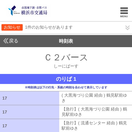
お知らせ
1件のお知らせがあります
戻る
時刻表
Ｃ２バース
しーにば
しーにばーす
のりば 1
※時刻表は以下の行先・系統の時刻を合わせて表示しています
( 大黒海づり公園 経由 ) 鶴見駅前ゆ
17
17
き
( 大黒海づり公園 経由 ) 鶴見駅前ゆ
【急行】( 大黒海づり公園 経由 ) 鶴
17
17
見駅前ゆき
【急行】( 大黒海づり公園 
【急行】( 流通センター 経由 ) 鶴見
17
17
駅前ゆき
【急行】( 流通センター 経由