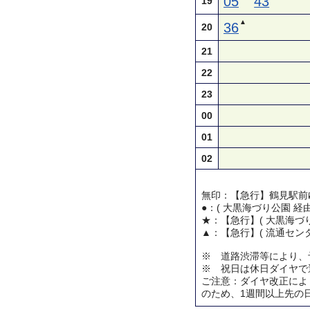
05
43
19
▲
36
20
21
22
23
00
01
02
無印：【急行】鶴見駅前
●：( 大黒海づり公園 経
★：【急行】( 大黒海づり
▲：【急行】( 流通センタ
※ 道路渋滞等により、
※ 祝日は休日ダイヤで
ご注意：ダイヤ改正によ
のため、1週間以上先の