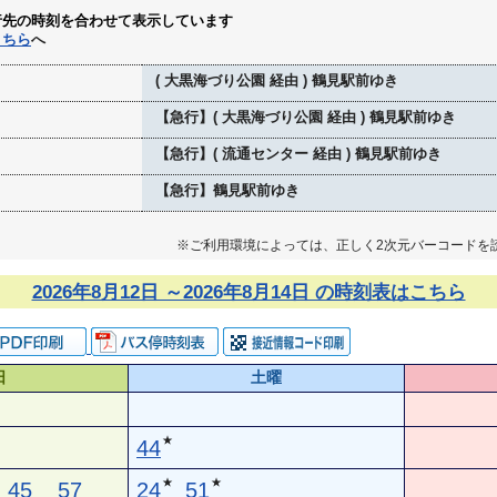
行先の時刻を合わせて表示しています
こちら
へ
( 大黒海づり公園 経由 ) 鶴見駅前ゆき
【急行】( 大黒海づり公園 経由 ) 鶴見駅前ゆき
【急行】( 流通センター 経由 ) 鶴見駅前ゆき
【急行】鶴見駅前ゆき
※ご利用環境によっては、正しく2次元バーコードを
2026年8月12日 ～2026年8月14日 の時刻表はこちら
日
土曜
★
44
★
★
45
57
24
51