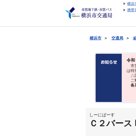
横浜
携帯
横浜市
＞
交通局
＞
令和
市営
は特
△国
ご利
各
しーにばーす
Ｃ２バース