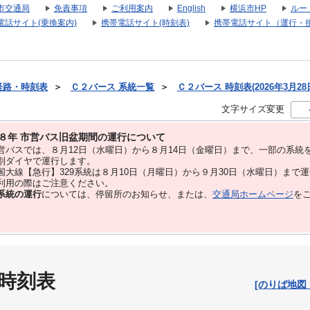
市交通局
免責事項
ご利用案内
English
横浜市HP
ルー
電話サイト(乗換案内)
携帯電話サイト(時刻表)
携帯電話サイト（運行・
経路・時刻表
＞
Ｃ２バース 系統一覧
＞
Ｃ２バース 時刻表(2026年3月28
文字サイズ変更
８年 市営バス旧盆期間の運行について
バスでは、８⽉12⽇（水曜日）から８⽉14⽇（金曜日）まで、⼀部の系統
別ダイヤで運⾏します。
大線【急行】329系統は８月10日（月曜日）から９月30日（水曜日）まで
用の際はご注意ください。
系統の運行
については、停留所のお知らせ、または、
交通局ホームページ
を
 時刻表
[のりば地図