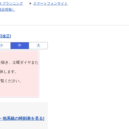
トプランニング
スマートフォンサイト
接近情報）
日改正)
小
中
大
を除き、⼟曜ダイヤまた
運休します。
ご覧ください。
・他系統の時刻表を見る]