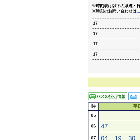
※時刻表は以下の系統・
※時刻のお問い合わせは
17
17
17
17
時
平
05
47
06
04
19
30
07