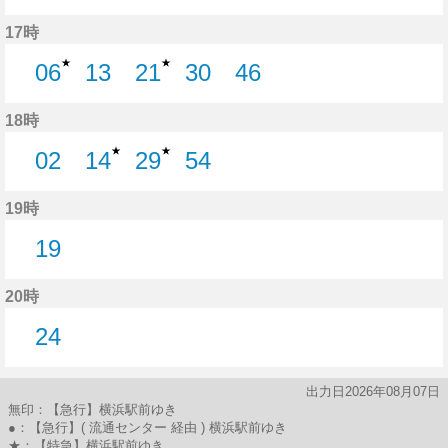
27分はつ
44分はつ
17時
★
★
06
13
21
30
46
6分はつ
13分はつ
21分はつ
30分はつ
46分はつ
18時
★
★
02
14
29
54
2分はつ
14分はつ
29分はつ
54分はつ
19時
19
19分はつ
20時
24
24分はつ
出力日2026年08月07日
無印：【急行】横浜駅前ゆき
●：【急行】( 流通センター 経由 ) 横浜駅前ゆき
★：【特急】横浜駅前ゆき