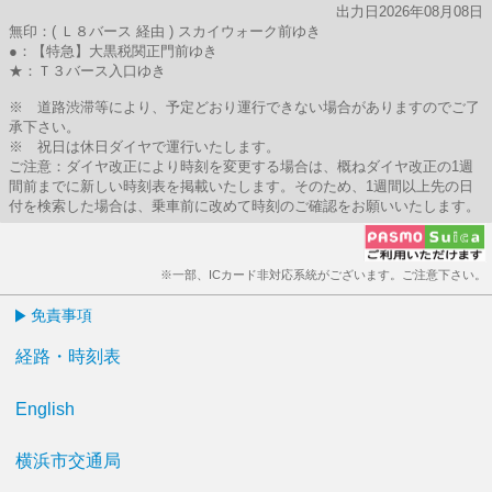
出力日2026年08月08日
無印：( Ｌ８バース 経由 ) スカイウォーク前ゆき
●：【特急】大黒税関正門前ゆき
★：Ｔ３バース入口ゆき
※ 道路渋滞等により、予定どおり運行できない場合がありますのでご了
承下さい。
※ 祝日は休日ダイヤで運行いたします。
ご注意：ダイヤ改正により時刻を変更する場合は、概ねダイヤ改正の1週
間前までに新しい時刻表を掲載いたします。そのため、1週間以上先の日
付を検索した場合は、乗車前に改めて時刻のご確認をお願いいたします。
※一部、ICカード非対応系統がございます。ご注意下さい。
免責事項
経路・時刻表
English
横浜市交通局