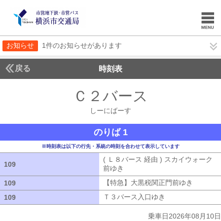
お知らせ
1件のお知らせがあります
戻る
時刻表
Ｃ２バース
しーにば
しーにばーす
のりば 1
※時刻表は以下の行先・系統の時刻を合わせて表示しています
( Ｌ８バース 経由 ) スカイウォーク
109
109
前ゆき
( Ｌ８バース 経由 ) スカイウ
【特急】大黒税関正門前ゆき
【特急】
109
109
Ｔ３バース入口ゆき
Ｔ３バース入口ゆ
109
109
乗車日2026年08月10日