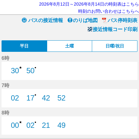
2026年8月12日～2026年8月14日の時刻表はこちら
時刻のお問い合わせはこちらへ
バスの接近情報
のりば地図
バス停時刻表
接近情報コード印刷
平日
土曜
日曜/祝日
6時
★
●
30
50
30分はつ
50分はつ
7時
●
02
17
42
52
2分はつ
17分はつ
42分はつ
52分はつ
8時
★
●
00
02
21
49
0分はつ
2分はつ
21分はつ
49分はつ