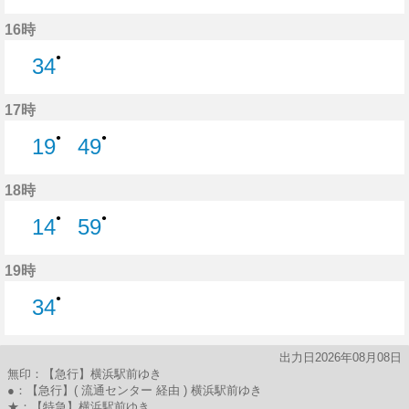
49分はつ
16時
●
34
34分はつ
17時
●
●
19
49
19分はつ
49分はつ
18時
●
●
14
59
14分はつ
59分はつ
19時
●
34
34分はつ
出力日2026年08月08日
無印：【急行】横浜駅前ゆき
●：【急行】( 流通センター 経由 ) 横浜駅前ゆき
★：【特急】横浜駅前ゆき