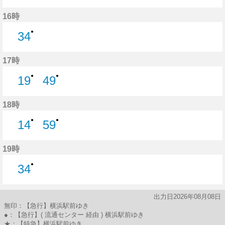
49分はつ
16時
●
34
34分はつ
17時
●
●
19
49
19分はつ
49分はつ
18時
●
●
14
59
14分はつ
59分はつ
19時
●
34
34分はつ
出力日2026年08月08日
無印：【急行】横浜駅前ゆき
●：【急行】( 流通センター 経由 ) 横浜駅前ゆき
★：【特急】横浜駅前ゆき