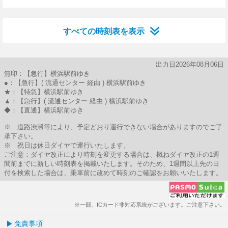
6分はつ
13分はつ
21分はつ
30分はつ
46分はつ
すべての時刻表を表示
出力日2026年08月06日
無印：【急行】横浜駅前ゆき
●：【急行】( 流通センター 経由 ) 横浜駅前ゆき
★：【特急】横浜駅前ゆき
▲：【急行】( 流通センター 経由 ) 横浜駅前ゆき
◆：【直通】横浜駅前ゆき
※ 道路渋滞等により、予定どおり運行できない場合がありますのでご了
承下さい。
※ 祝日は休日ダイヤで運行いたします。
ご注意：ダイヤ改正により時刻を変更する場合は、概ねダイヤ改正の1週
間前までに新しい時刻表を掲載いたします。そのため、1週間以上先の日
付を検索した場合は、乗車前に改めて時刻のご確認をお願いいたします。
※一部、ICカード非対応系統がございます。ご注意下さい。
免責事項