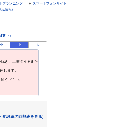
トプランニング
スマートフォンサイト
接近情報）
日改正)
小
中
大
を除き、⼟曜ダイヤまた
運休します。
ご覧ください。
・他系統の時刻表を見る]