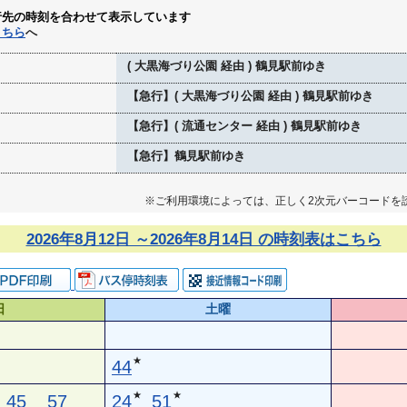
行先の時刻を合わせて表示しています
こちら
へ
( 大黒海づり公園 経由 ) 鶴見駅前ゆき
【急行】( 大黒海づり公園 経由 ) 鶴見駅前ゆき
【急行】( 流通センター 経由 ) 鶴見駅前ゆき
【急行】鶴見駅前ゆき
※ご利用環境によっては、正しく2次元バーコードを
2026年8月12日 ～2026年8月14日 の時刻表はこちら
日
土曜
★
44
★
★
45
57
24
51