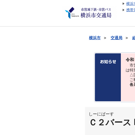
横浜
携帯
横浜市
＞
交通局
＞
令和
市営
は特
△国
ご利
各
しーにばーす
Ｃ２バース