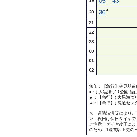
05
43
19
▲
36
20
21
22
23
00
01
02
無印：【急行】鶴見駅前
●：( 大黒海づり公園 経
★：【急行】( 大黒海づり
▲：【急行】( 流通センタ
※ 道路渋滞等により、
※ 祝日は休日ダイヤで
ご注意：ダイヤ改正によ
のため、1週間以上先の