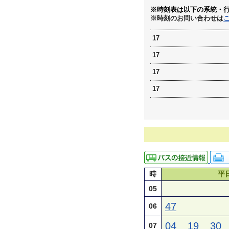
※時刻表は以下の系統・
※時刻のお問い合わせは
17
17
17
17
時
平
05
47
06
04
19
30
07