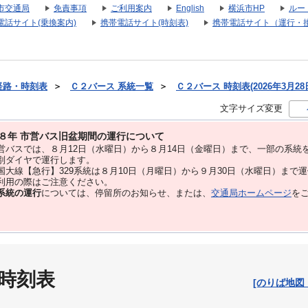
市交通局
免責事項
ご利用案内
English
横浜市HP
ルー
電話サイト(乗換案内)
携帯電話サイト(時刻表)
携帯電話サイト（運行・
経路・時刻表
＞
Ｃ２バース 系統一覧
＞
Ｃ２バース 時刻表(2026年3月28
文字サイズ変更
８年 市営バス旧盆期間の運行について
バスでは、８⽉12⽇（水曜日）から８⽉14⽇（金曜日）まで、⼀部の系統
別ダイヤで運⾏します。
大線【急行】329系統は８月10日（月曜日）から９月30日（水曜日）まで
用の際はご注意ください。
系統の運行
については、停留所のお知らせ、または、
交通局ホームページ
を
 時刻表
[のりば地図