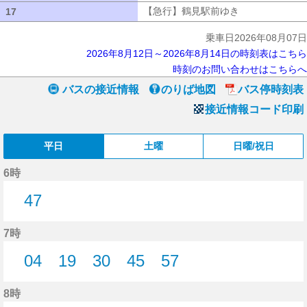
【急行】鶴見駅前ゆき
【急行】鶴見駅
17
17
乗車日2026年08月07日
2026年8月12日～2026年8月14日の時刻表はこちら
時刻のお問い合わせはこちらへ
バスの接近情報
のりば地図
バス停時刻表
接近情報コード印刷
平日
土曜
日曜/祝日
6時
47
47分はつ
7時
04
19
30
45
57
4分はつ
19分はつ
30分はつ
45分はつ
57分はつ
8時