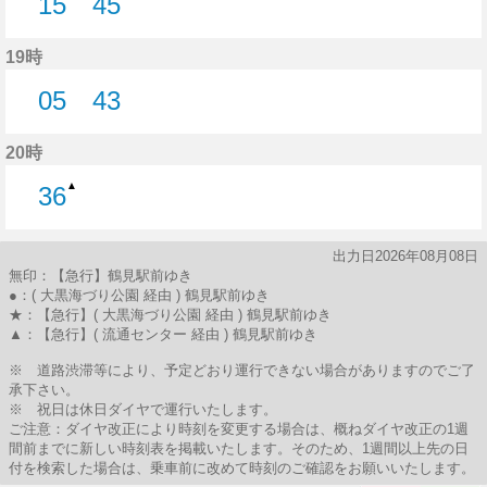
15
45
15分はつ
45分はつ
19時
05
43
5分はつ
43分はつ
20時
▲
36
36分はつ
出力日2026年08月08日
無印：【急行】鶴見駅前ゆき
●：( 大黒海づり公園 経由 ) 鶴見駅前ゆき
★：【急行】( 大黒海づり公園 経由 ) 鶴見駅前ゆき
▲：【急行】( 流通センター 経由 ) 鶴見駅前ゆき
※ 道路渋滞等により、予定どおり運行できない場合がありますのでご了
承下さい。
※ 祝日は休日ダイヤで運行いたします。
ご注意：ダイヤ改正により時刻を変更する場合は、概ねダイヤ改正の1週
間前までに新しい時刻表を掲載いたします。そのため、1週間以上先の日
付を検索した場合は、乗車前に改めて時刻のご確認をお願いいたします。