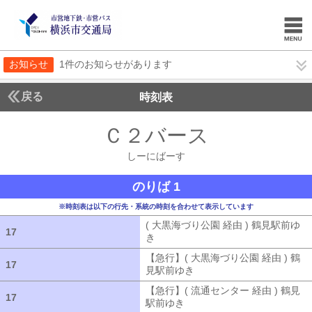
お知らせ
1件のお知らせがあります
戻る
時刻表
Ｃ２バース
しーにば
しーにばーす
のりば 1
※時刻表は以下の行先・系統の時刻を合わせて表示しています
( 大黒海づり公園 経由 ) 鶴見駅前ゆ
17
17
き
( 大黒海づり公園 経由 ) 鶴見駅前ゆ
【急行】( 大黒海づり公園 経由 ) 鶴
17
17
見駅前ゆき
【急行】( 大黒海づり公園 
【急行】( 流通センター 経由 ) 鶴見
17
17
駅前ゆき
【急行】( 流通センター 経由