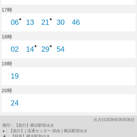
27分はつ
44分はつ
17時
★
★
06
13
21
30
46
6分はつ
13分はつ
21分はつ
30分はつ
46分はつ
18時
★
★
02
14
29
54
2分はつ
14分はつ
29分はつ
54分はつ
19時
19
19分はつ
20時
24
24分はつ
出力日2026年08月06日
無印：【急行】横浜駅前ゆき
●：【急行】( 流通センター 経由 ) 横浜駅前ゆき
★：【特急】横浜駅前ゆき