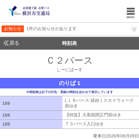
お知らせ
1件のお知らせがあります
戻る
時刻表
Ｃ２バース
しーにば
しーにばーす
のりば 1
※時刻表は以下の行先・系統の時刻を合わせて表示しています
( Ｌ８バース 経由 ) スカイウォーク
109
109
前ゆき
( Ｌ８バース 経由 ) スカイウ
【特急】大黒税関正門前ゆき
【特急】
109
109
Ｔ３バース入口ゆき
Ｔ３バース入口ゆ
109
109
乗車日2026年08月09日