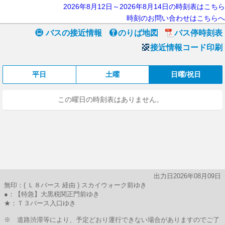
2026年8月12日～2026年8月14日の時刻表はこちら
時刻のお問い合わせはこちらへ
バスの接近情報
のりば地図
バス停時刻表
接近情報コード印刷
平日
土曜
日曜/祝日
この曜日の時刻表はありません。
出力日2026年08月09日
無印：( Ｌ８バース 経由 ) スカイウォーク前ゆき
●：【特急】大黒税関正門前ゆき
★：Ｔ３バース入口ゆき
※ 道路渋滞等により、予定どおり運行できない場合がありますのでご了